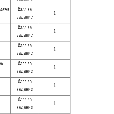
влена
балл за
1
задание
балл за
1
задание
балл за
1
задание
ый
балл за
1
задание
балл за
1
задание
балл за
1
задание