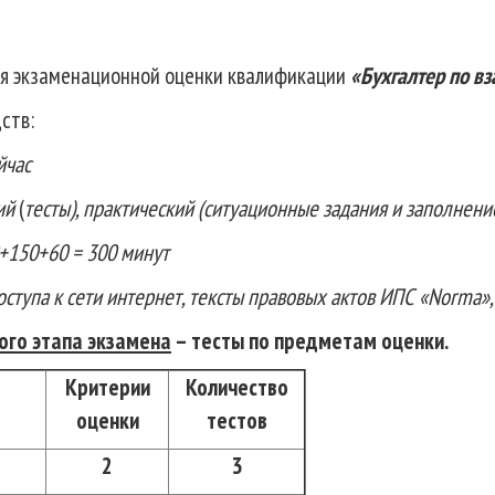
я экзаменационной оценки квалификации
«Бухгалтер по в
ств:
йчас
ий
(
тесты), практический (ситуационные задания и заполнен
+1
5
0
+60
= 300 минут
ступа к сети интернет, тексты правовых актов ИПС «
Norma
»
ого этапа экзамена
– тесты по предметам оценки.
Критерии
Количество
оценки
тестов
2
3