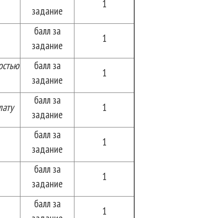
1
задание
балл за
1
задание
остью
балл за
1
задание
балл за
лату
1
задание
балл за
1
задание
балл за
1
задание
балл за
1