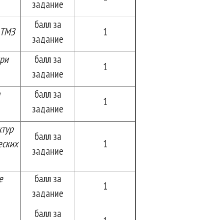
задание
балл за
 ТМЗ
1
задание
ри
балл за
1
задание
балл за
1
задание
ктур
балл за
еских
1
задание
е
балл за
1
задание
балл за