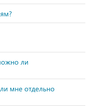
иям?
можно ли
 ли мне отдельно