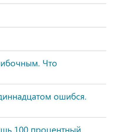
шибочным. Что
одиннадцатом ошибся.
чишь 100 процентный