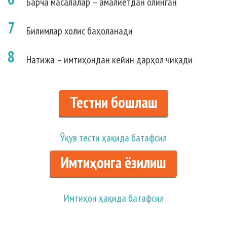
Барча масалалар – амалиётдан олинган
7
Билимлар холис баҳоланади
8
Натижа – имтиҳондан кейин дарҳол чиқади
Тестни бошлаш
Ўқув тести ҳақида батафсил
Имтиҳонга ёзилиш
Имтиҳон ҳақида батафсил