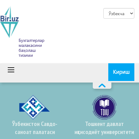
Бухгалтерлар
малакасини
баҳолаш
тизими
Кириш
Ўзбекистон Савдо-
Тошкент давлат
саноат палатаси
иқтисодиёт университети