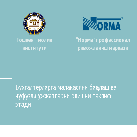
Тошкент молия
“Норма” профессионал
институти
ривожланиш маркази
Бухгалтерларга малакасини баҳолаш ва
нуфузли ҳужжатларни олишни таклиф
этади