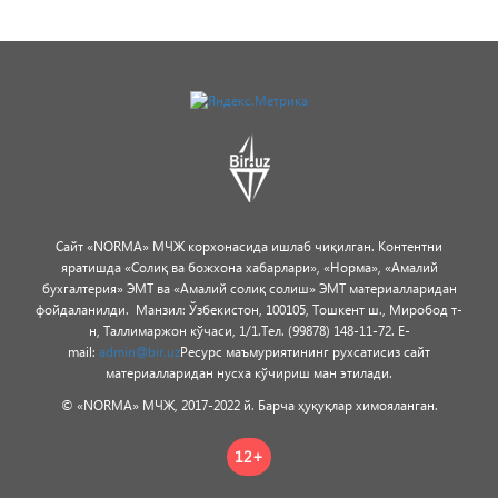
Сайт «NORMA» МЧЖ корхонасида ишлаб чиқилган.
Контентни
яратишда «Солиқ ва божхона хабарлари», «Норма», «Амалий
бухгалтерия» ЭМТ ва «Амалий солиқ солиш» ЭМТ материалларидан
фойдаланилди.
Манзил: Ўзбекистон, 100105, Тошкент ш., Миробод т-
н, Таллимаржон кўчаси, 1/1.
Тел. (99878) 148-11-72. E-
mail:
admin@bir.uz
Ресурс маъмуриятининг рухсатисиз сайт
материалларидан нусха кўчириш ман этилади.
© «NORMA» МЧЖ, 2017-2022 й. Барча ҳуқуқлар химояланган.
12+