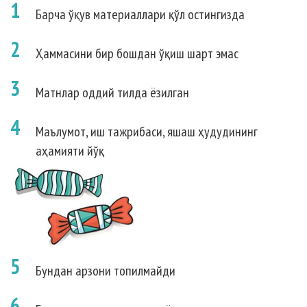
1
Барча ўқув материаллари қўл остингизда
2
Ҳаммасини бир бошдан ўқиш шарт эмас
3
Матнлар оддий тилда ёзилган
4
Маълумот, иш тажрибаси, яшаш ҳудудининг
аҳамияти йўқ
5
Бундан арзони топилмайди
6