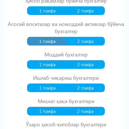
Ҳисоб рақамлар бўйича бухгалтер
1 тоифа
2 тоифа
Асосий воситалар ва номоддий активлар бўйича
бухгалтер
1 тоифа
2 тоифа
Моддий бухгалтер
1 тоифа
2 тоифа
Ишлаб чиқариш бухгалтери
1 тоифа
2 тоифа
Меҳнат ҳақи бухгалтери
1 тоифа
2 тоифа
Ўзаро ҳисоб-китоблар бухгалтери