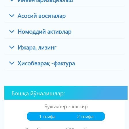
Асосий воситалар
Номоддий активлар
Ижара, лизинг
Ҳисобварақ -фактура
Бошқа йўналишлар:
Бухгалтер - кассир
1 тоифа
2 тоифа