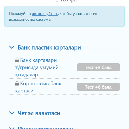
Пожалуйста
авторизуйтесь
, чтобы узнать о всех
возможностях системы
Банк пластик карталари
Банк карталари
тўғрисида умумий
Тест +3 балл.
қоидалар
Корпоратив банк
Тест +6 балл.
картаси
Чет эл валютаси
Инвентаризациялаш