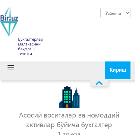
Бухгалтерлар
малакасини
баҳолаш
тизими
Кириш
Асосий воситалар ва номоддий
активлар бўйича бухгалтер
1 тоифа