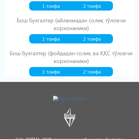
1 тоифа
2 тоифа
Бош бухгалтер (айланмадан солиқ тўловчи
корхонаники)
1 тоифа
2 тоифа
Бош бухгалтер (фойдадан солиқ ва ҚҚС тўловчи
корхонаники)
1 тоифа
2 тоифа