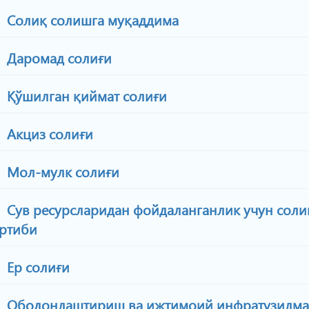
Солиқ солишга муқаддима
Даромад солиғи
Қўшилган қиймат солиғи
Акциз солиғи
Мол-мулк солиғи
Сув ресурсларидан фойдаланганлик учун соли
артиби
Ер солиғи
Ободонлаштириш ва ижтимоий инфратузилма