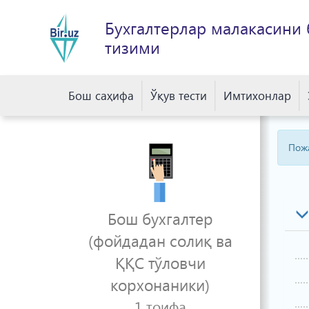
Бухгалтерлар малакасини
тизими
Бош саҳифа
Ўқув тести
Имтихонлар
Пож
Бош бухгалтер
(фойдадан солиқ ва
ҚҚС тўловчи
корхонаники)
1 тоифа