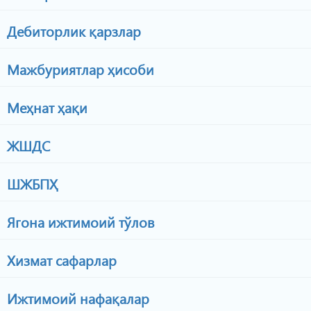
Дебиторлик қарзлар
Мажбуриятлар ҳисоби
Меҳнат ҳақи
ЖШДС
ШЖБПҲ
Ягона ижтимоий тўлов
Хизмат сафарлар
Ижтимоий нафақалар