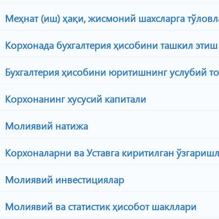
Меҳнат (иш) ҳақи, жисмоний шахсларга тўловл
Корхонада бухгалтерия ҳисобини ташкил этиш
Бухгалтерия ҳисобини юритишнинг услубий т
Корхонанинг хусусий капитали
Молиявий натижа
Корхоналарни ва Уставга киритилган ўзгаришл
Молиявий инвестициялар
Молиявий ва статистик ҳисобот шакллари