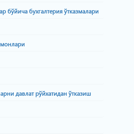
ар бўйича бухгалтерия ўтказмалари
омонлари
арни давлат рўйхатидан ўтказиш