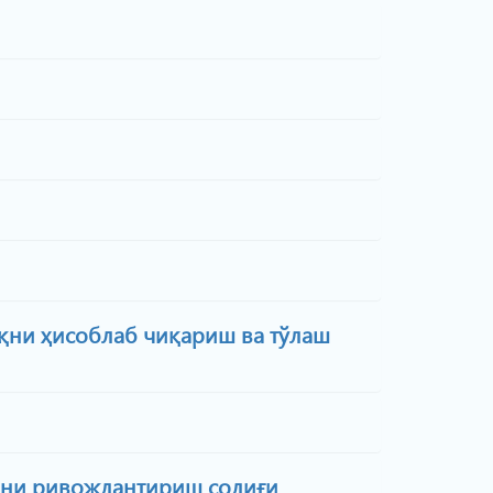
қни ҳисоблаб чиқариш ва тўлаш
ни ривожлантириш солиғи