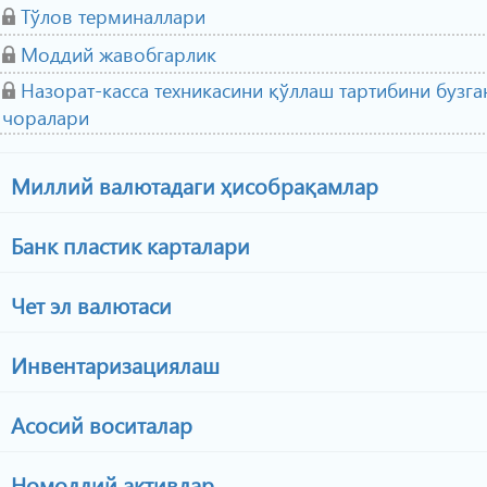
Тўлов терминаллари
Моддий жавобгарлик
Назорат-касса техникасини қўллаш тартибини бузга
чоралари
Миллий валютадаги ҳисобрақамлар
Банк пластик карталари
Чет эл валютаси
Инвентаризациялаш
Асосий воситалар
Номоддий активлар