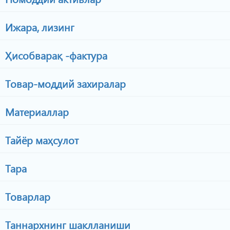
Ижара, лизинг
Ҳисобварақ -фактура
Товар-моддий захиралар
Материаллар
Тайёр маҳсулот
Тара
Товарлар
Таннархнинг шаклланиши