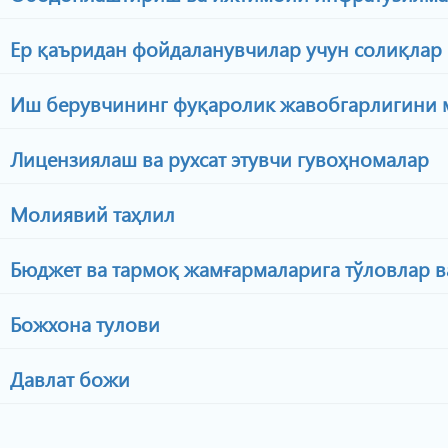
Ер қаъридан фойдаланувчилар учун солиқлар 
Иш берувчининг фуқаролик жавобгарлигини м
Лицензиялаш ва рухсат этувчи гувоҳномалар
Молиявий таҳлил
Бюджет ва тармоқ жамғармаларига тўловлар в
Божхона тулови
Давлат божи