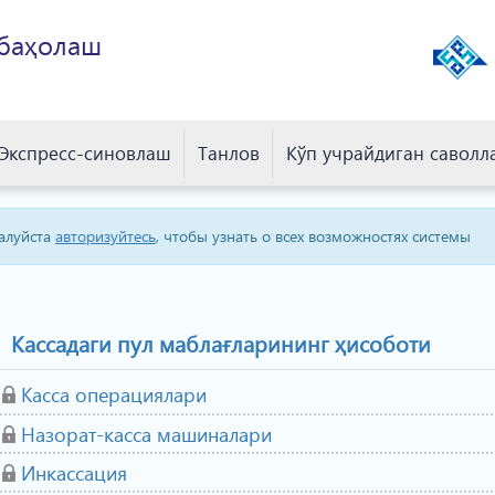
 баҳолаш
Экспресс-синовлаш
Танлов
Кўп учрайдиган саволл
алуйста
авторизуйтесь
, чтобы узнать о всех возможностях системы
Кассадаги пул маблағларининг ҳисоботи
Касса операциялари
Назорат-касса машиналари
Инкассация