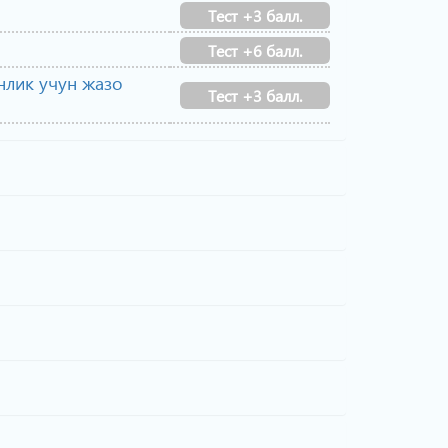
Тест +3 балл.
Тест +6 балл.
нлик учун жазо
Тест +3 балл.