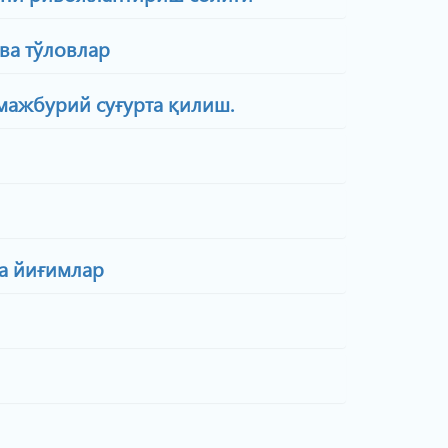
ва тўловлар
ажбурий суғурта қилиш.
а йиғимлар