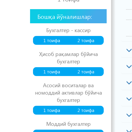
Бошқа йўналишлар:
Бухгалтер - кассир
1 тоифа
2 тоифа
Ҳисоб рақамлар бўйича
бухгалтер
1 тоифа
2 тоифа
Асосий воситалар ва
номоддий активлар бўйича
бухгалтер
1 тоифа
2 тоифа
Моддий бухгалтер