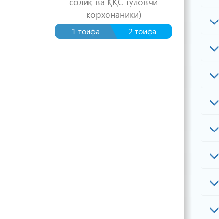
солиқ ва ҚҚС тўловчи
корхонаники)
1 тоифа
2 тоифа