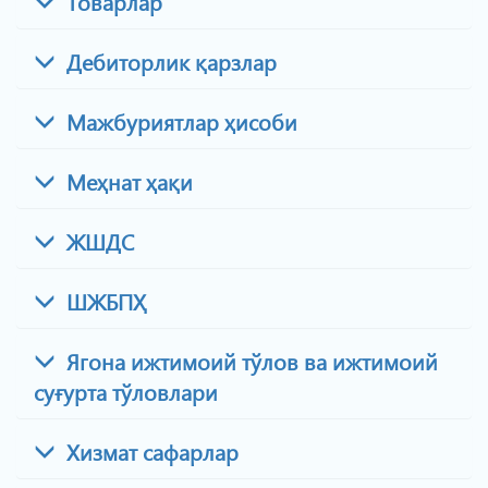
Товарлар
Дебиторлик қарзлар
Мажбуриятлар ҳисоби
Меҳнат ҳақи
ЖШДС
ШЖБПҲ
Ягона ижтимоий тўлов ва ижтимоий
суғурта тўловлари
Хизмат сафарлар