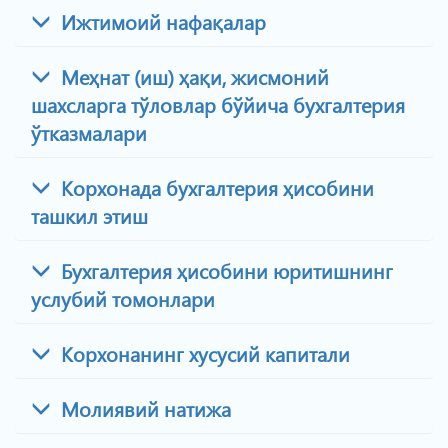
Ижтимоий нафақалар
Меҳнат (иш) ҳақи, жисмоний
шахсларга тўловлар бўйича бухгалтерия
ўтказмалари
Корхонада бухгалтерия ҳисобини
ташкил этиш
Бухгалтерия ҳисобини юритишнинг
услубий томонлари
Корхонанинг хусусий капитали
Молиявий натижа