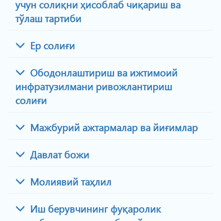
учун солиқни ҳисоблаб чиқариш ва
тўлаш тартиби
Ер солиғи
Ободонлаштириш ва ижтимоий
инфратузилмани ривожлантириш
солиғи
Мажбурий ажтармалар ва йиғимлар
Давлат божи
Молиявий таҳлил
Иш берувчининг фуқаролик