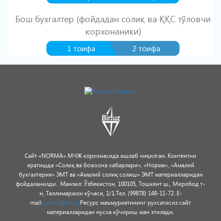
Бош бухгалтер (фойдадан солиқ ва ҚҚС тўловчи
корхонаники)
1 тоифа
2 тоифа
Сайт «NORMA» МЧЖ корхонасида ишлаб чиқилган.
Контентни
яратишда «Солиқ ва божхона хабарлари», «Норма», «Амалий
бухгалтерия» ЭМТ ва «Амалий солиқ солиш» ЭМТ материалларидан
фойдаланилди.
Манзил: Ўзбекистон, 100105, Тошкент ш., Миробод т-
н, Таллимаржон кўчаси, 1/1.
Тел. (99878) 148-11-72. E-
mail:
admin@bir.uz
Ресурс маъмуриятининг рухсатисиз сайт
материалларидан нусха кўчириш ман этилади.