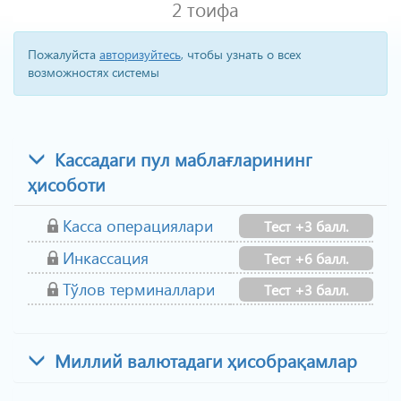
2 тоифа
Пожалуйста
авторизуйтесь
, чтобы узнать о всех
возможностях системы
Кассадаги пул маблағларининг
ҳисоботи
Касса операциялари
Тест +3 балл.
Инкассация
Тест +6 балл.
Тўлов терминаллари
Тест +3 балл.
Миллий валютадаги ҳисобрақамлар