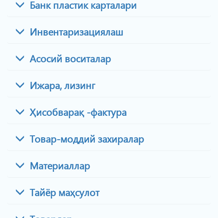
Банк пластик карталари
Инвентаризациялаш
Асосий воситалар
Ижара, лизинг
Ҳисобварақ -фактура
Товар-моддий захиралар
Материаллар
Тайёр маҳсулот