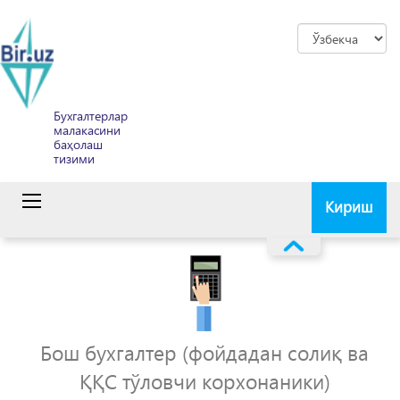
Бухгалтерлар
малакасини
баҳолаш
тизими
Кириш
Бош бухгалтер (фойдадан солиқ ва
ҚҚС тўловчи корхонаники)