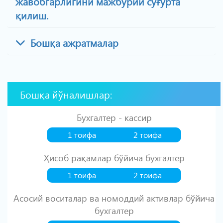
жавобгарлигини мажбурий суғурта
қилиш.
Бошқа ажратмалар
Бошқа йўналишлар:
Бухгалтер - кассир
1 тоифа
2 тоифа
Ҳисоб рақамлар бўйича бухгалтер
1 тоифа
2 тоифа
Асосий воситалар ва номоддий активлар бўйича
бухгалтер