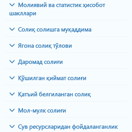
Молиявий ва статистик ҳисобот
шакллари
Солиқ солишга муқаддима
Ягона солиқ тўлови
Даромад солиғи
Қўшилган қиймат солиғи
Қатъий белгиланган солиқ
Мол-мулк солиғи
Сув ресурсларидан фойдаланганлик