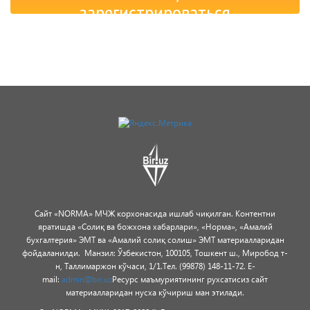
зарегистрироваться
Сайт «NORMA» МЧЖ корхонасида ишлаб чиқилган.
Контентни
яратишда «Солиқ ва божхона хабарлари», «Норма», «Амалий
бухгалтерия» ЭМТ ва «Амалий солиқ солиш» ЭМТ материалларидан
фойдаланилди.
Манзил: Ўзбекистон, 100105, Тошкент ш., Миробод т-
н, Таллимаржон кўчаси, 1/1.
Тел. (99878) 148-11-72. E-
mail:
admin@bir.uz
Ресурс маъмуриятининг рухсатисиз сайт
материалларидан нусха кўчириш ман этилади.