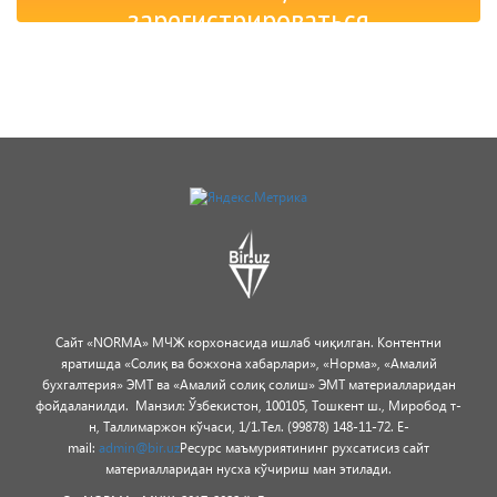
зарегистрироваться
Сайт «NORMA» МЧЖ корхонасида ишлаб чиқилган.
Контентни
яратишда «Солиқ ва божхона хабарлари», «Норма», «Амалий
бухгалтерия» ЭМТ ва «Амалий солиқ солиш» ЭМТ материалларидан
фойдаланилди.
Манзил: Ўзбекистон, 100105, Тошкент ш., Миробод т-
н, Таллимаржон кўчаси, 1/1.
Тел. (99878) 148-11-72. E-
mail:
admin@bir.uz
Ресурс маъмуриятининг рухсатисиз сайт
материалларидан нусха кўчириш ман этилади.