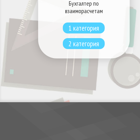
Бухгалтер по
взаиморасчетам
1 категория
2 категория