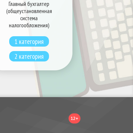
Главный бухгалтер
(общеустановленная
система
налогообложения)
1 категория
2 категория
12+