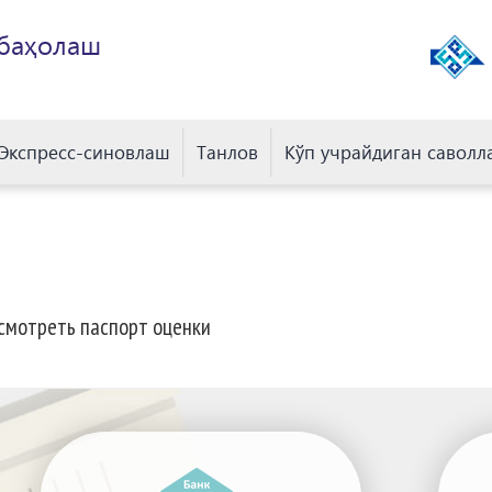
 баҳолаш
Экспресс-синовлаш
Танлов
Кўп учрайдиган саволл
смотреть паспорт оценки