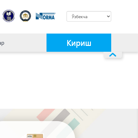
Кириш
ар